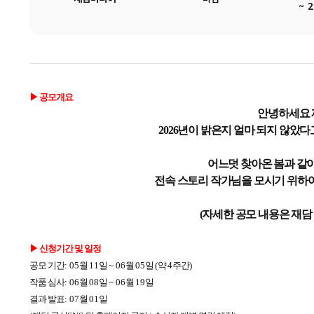
~ 2
▶ 공모개요
안녕하세요 
2026년이 밝은지 얼마 되지 않았
어느덧 찾아온 봄과 같
전속 스토리 작가님을 모시기 위하여
(자세한 공모 내용은 재
▶ 신청기간 및 일정
공모 기간
: 05
월
11
일
~ 06
월
05
일
(
약
4
주간
)
작품 심사
: 06
월
08
일
~ 06
월
19
일
결과 발표
: 07
월
01
일