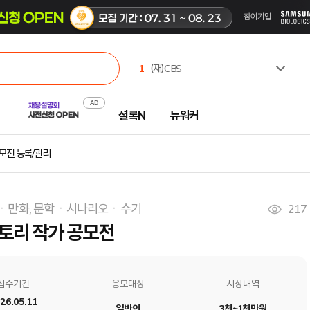
1
(재)CBS
2
한국고용노동교육원
3
유한킴벌리(주)
셜록N
뉴워커
4
주식회사 캠코에프엠씨
5
한국수력원자력(주)
6
한국부동산원
모전 등록/관리
7
서일대학교
8
극지연구소
9
중앙대학교
ㆍ만화, 문학ㆍ시나리오ㆍ수기
217
10
진주시시설관리공단
스토리 작가 공모전
접수기간
응모대상
시상내역
26.05.11
일반인
3천~1천만원