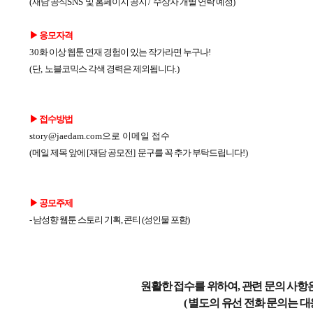
(
재담 공식
SNS
및 홈페이지 공지
/
수상자 개별 연락 예정
)
▶
응모자격
30
화 이상 웹툰 연재 경험이 있는 작가라면 누구나
!
(
단
,
노블코믹스 각색 경력은 제외됩니다
.)
▶
접수방법
story@jaedam.com으로 이메일 접수
(
메일 제목 앞에
[
재담 공모전
]
문구를 꼭 추가 부탁드립니다
!)
▶ 공모주제
- 남성향 웹툰 스토리 기획, 콘티 (성인물 포함)
원활한 접수를 위하여, 관련 문의 사항은
( 별도의 유선 전화 문의는 대