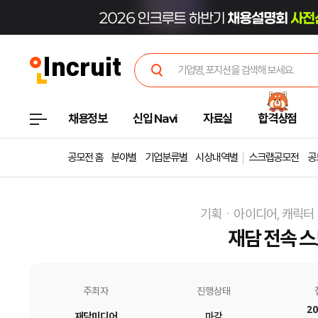
채용정보
신입 Navi
자료실
합격상점
공모전 홈
분야별
기업분류별
시상내역별
스크랩공모전
공
기획ㆍ아이디어, 캐릭터
재담 전속 
주최자
진행상태
20
재담미디어
마감