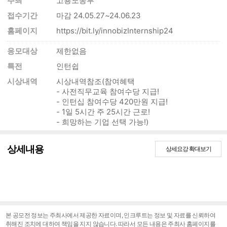
주최
고용노동부
접수기간
마감
24.05.27~24.06.23
홈페이지
https://bit.ly/innobizInternship24
응모대상
제한없음
특전
인턴쉽
시상내역
시상내역참조(참여혜택
- 사전직무교육 참여수당 지급!
- 인턴십 참여수당 420만원 지급!
- 1일 5시간 주 25시간 근로!
- 희망하는 기업 선택 가능!)
상세내용
상세요강 확대보기
본 공모전 정보는 주최사에서 제공한 자료이며, 인크루트는 정보 및 자료를 신뢰하여
취해진 조치에 대하여 책임을 지지 않습니다. 따라서 모든 내용은 주최사 홈페이지를