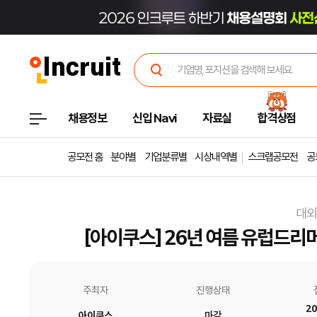
채용정보
신입 Navi
자료실
합격상점
공모전 홈
분야별
기업분류별
시상내역별
스크랩공모전
공
대외
[아이쿠스] 26년 여름 유럽드리
주최자
진행상태
20
아이쿠스
마감