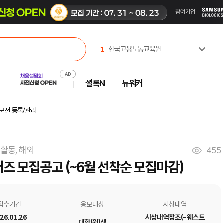
1
한국고용노동교육원
2
(재)CBS
3
유한킴벌리(주)
셜록N
뉴워커
4
한국산업인력공단
5
주식회사 캠코에프엠씨
6
한국부동산원
모전 등록/관리
7
진주시시설관리공단
8
중앙대학교
9
서일대학교
활동, 해외
455
10
극지연구소
머즈 모집공고 (~6월 선착순 모집마감)
접수기간
응모대상
시상내역
26.01.26
시상내역참조(- 웨스트
대학(원)생