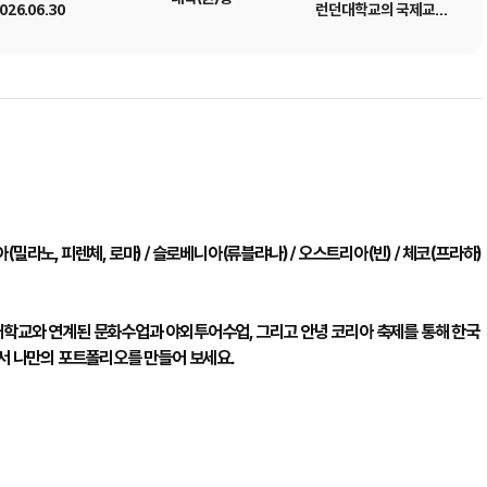
026.06.30
런던대학교의 국제교류
수업 및 수료증 제공
- 최대 54시간의
봉사활동 시간
* 우수참가자 해외
인턴쉽 기회 제공)
아(밀라노, 피렌체, 로마) / 슬로베니아(류블랴나) / 오스트리아(빈) / 체코(프라하)
대학교와 연계된 문화수업과 야외투어수업, 그리고 안녕 코리아 축제를 통해 한국
에서 나만의 포트폴리오를 만들어 보세요.