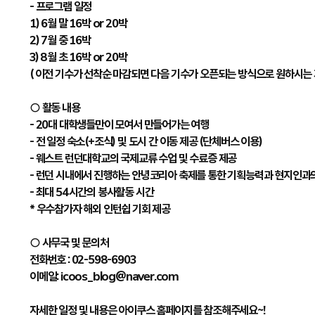
- 프로그램 일정
1) 6월 말 16박 or 20박
2) 7월 중 16박
3) 8월 초 16박 or 20박
( 이전 기수가 선착순 마감되면 다음 기수가 오픈되는 방식으로 원하시는
○ 활동 내용
- 20대 대학생들만이 모여서 만들어가는 여행
- 전 일정 숙소(+조식) 및 도시 간 이동 제공 (단체버스 이용)
- 웨스트 런던대학교의 국제교류 수업 및 수료증 제공
- 런던 시내에서 진행하는 안녕코리아 축제를 통한 기획능력과 현지인과
- 최대 54시간의 봉사활동 시간
* 우수참가자 해외 인턴쉽 기회 제공
○ 사무국 및 문의처
전화번호 : 02-598-6903
이메일: icoos_blog@naver.com
자세한 일정 및 내용은 아이쿠스 홈페이지를 참조해주세요~!